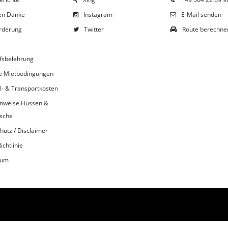
en Danke
Instagram
E-Mail senden
rderung
Twitter
Route berechne
fsbelehrung
le Mietbedingungen
l- & Transportkosten
inweise Hussen &
sche
hutz / Disclaimer
ichtlinie
sum