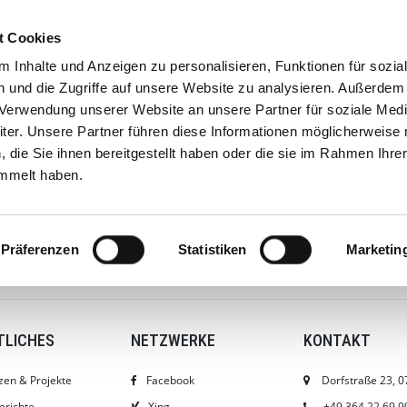
⎮
⎮
Thüringen
gefördert von EFRE
Telefon+49 364 22 69 90
t Cookies
 Inhalte und Anzeigen zu personalisieren, Funktionen für sozia
 und die Zugriffe auf unsere Website zu analysieren. Außerdem
Fullservice-Eventausstatter & Fachhandel für Zelte
r Verwendung unserer Website an unsere Partner für soziale Med
Eventausstattung mieten • Europaweiter An- und V
er. Unsere Partner führen diese Informationen möglicherweise 
die Sie ihnen bereitgestellt haben oder die sie im Rahmen Ihre
mmelt haben.
AN- UND VERKAUF
CHECKLISTEN
BERATUNG
ANFRAG
Präferenzen
Statistiken
Marketin
TLICHES
NETZWERKE
KONTAKT
zen & Projekte
Facebook
Dorfstraße 23, 0
erichte
Xing
+49 364 22 69 9