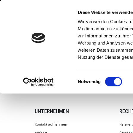
⎮
⎮
⎮
⎮
Start
Referenzen
Kontakt
Dorfstraße 23, 07768 Reinstädt / 
Diese Webseite verwende
Wir verwenden Cookies, um
Medien anbieten zu können
wir Informationen zu Ihre
Werbung und Analysen weit
weiteren Daten zusammen, 
Nutzung der Dienste gesa
ARTIKELLISTE
PROJEKTLÖSUNGEN
STARTSEITE
Einwilligungsauswahl
Notwendig
UNTERNEHMEN
RECH
Kontakt aufnehmen
Referen
Anfahrt
Presseb