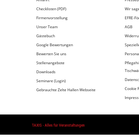
Checklisten (PDF)
Wir sag
Firmenvorstellung
EFRE-Fö
Unser Team
AGB
Gästebuch
Widerru
Google Bewertungen
Speziel
Bewerten Sie uns
Persona
Stellenangebote
Pflegeh
Tischwä
Downloads
Datensc
Seminare (Login)
Cookie R
Gebrauchte Zelte Hallen Webseite
Impres
TAXIS - Alles für Veranstaltungen