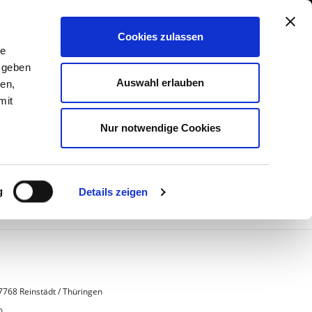
Cookies zulassen
le
 geben
 und Hallen
Auswahl erlauben
ien,
erkauf von Zeltsystemen
mit
r
Nur notwendige Cookies
E STELLEN
g
Details zeigen
7768 Reinstädt / Thüringen
0