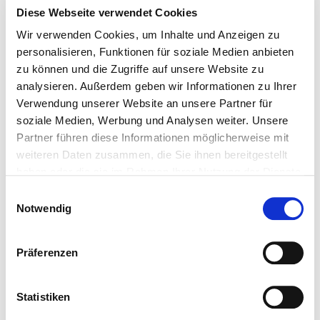
Google Route zu uns
Diese Webseite verwendet Cookies
Checklisten (PDF)
Wir verwenden Cookies, um Inhalte und Anzeigen zu
Firmenvorstellung
personalisieren, Funktionen für soziale Medien anbieten
Unser Team
zu können und die Zugriffe auf unsere Website zu
Gästebuch
analysieren. Außerdem geben wir Informationen zu Ihrer
Verwendung unserer Website an unsere Partner für
Google Bewertungen
soziale Medien, Werbung und Analysen weiter. Unsere
Bewerten Sie uns
Partner führen diese Informationen möglicherweise mit
Stellenangebote
weiteren Daten zusammen, die Sie ihnen bereitgestellt
Downloads
haben oder die sie im Rahmen Ihrer Nutzung der Dienste
gesammelt haben.
Seminare (Login)
Einwilligungsauswahl
Notwendig
Gebrauchte Zelte Hallen Webseite
RECHTLICHES
Präferenzen
Referenzen & Projekte
Presseberichte
Statistiken
Wir sagen Danke