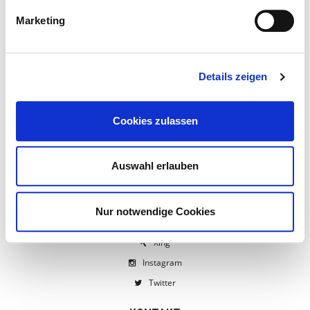
EFRE-Förderung
Marketing
AGB
Widerrufsbelehrung
Spezielle Mietbedingungen
Details zeigen
Personal- & Transportkosten
Pflegehinweise Hussen & Tischwäsche
Cookies zulassen
Datenschutz / Disclaimer
Cookie Richtlinie
Auswahl erlauben
Impressum
NETZWERKE
Nur notwendige Cookies
Facebook
Xing
Instagram
Twitter