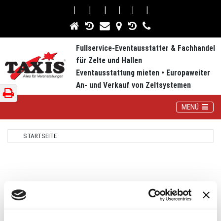
⎮
⎮
⎮
⎮
⎮
⎮
Fullservice-Eventausstatter & Fachhandel
für Zelte und Hallen
Eventausstattung mieten • Europaweiter
An- und Verkauf von Zeltsystemen
Toggle Navig
MENÜ
STARTSEITE
UNTERNEHMEN
Kontakt & Anfahrt