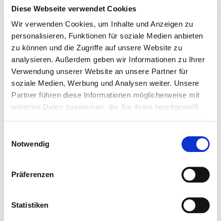
Google Route zu uns
Diese Webseite verwendet Cookies
Checklisten (PDF)
Wir verwenden Cookies, um Inhalte und Anzeigen zu
Firmenvorstellung
personalisieren, Funktionen für soziale Medien anbieten
Unser Team
zu können und die Zugriffe auf unsere Website zu
Gästebuch
analysieren. Außerdem geben wir Informationen zu Ihrer
Verwendung unserer Website an unsere Partner für
Google Bewertungen
soziale Medien, Werbung und Analysen weiter. Unsere
Bewerten Sie uns
Partner führen diese Informationen möglicherweise mit
Stellenangebote
weiteren Daten zusammen, die Sie ihnen bereitgestellt
Downloads
haben oder die sie im Rahmen Ihrer Nutzung der Dienste
gesammelt haben.
Seminare (Login)
Einwilligungsauswahl
Notwendig
Gebrauchte Zelte Hallen Webseite
RECHTLICHES
Präferenzen
Referenzen & Projekte
Presseberichte
Statistiken
Wir sagen Danke