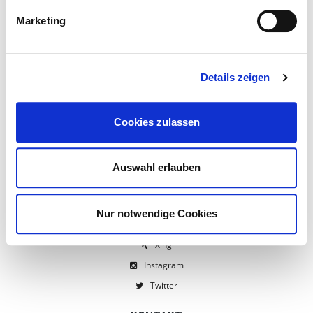
EFRE-Förderung
Marketing
AGB
Widerrufsbelehrung
Spezielle Mietbedingungen
Details zeigen
Personal- & Transportkosten
Pflegehinweise Hussen & Tischwäsche
Cookies zulassen
Datenschutz / Disclaimer
Cookie Richtlinie
Auswahl erlauben
Impressum
NETZWERKE
Nur notwendige Cookies
Facebook
Xing
Instagram
Twitter