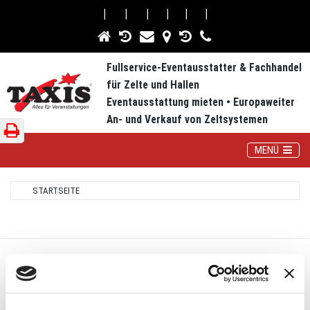
⎮
⎮
⎮
⎮
⎮
⎮
Fullservice-Eventausstatter & Fachhandel
für Zelte und Hallen
Eventausstattung mieten • Europaweiter
An- und Verkauf von Zeltsystemen
Toggle Navig
MENÜ
STARTSEITE
UNTERNEHMEN
Kontakt & Anfahrt