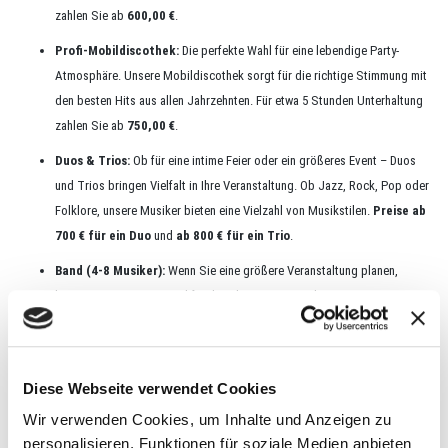
zahlen Sie ab
600,00 €
.
Profi-Mobildiscothek:
Die perfekte Wahl für eine lebendige Party-
Atmosphäre. Unsere Mobildiscothek sorgt für die richtige Stimmung mit
den besten Hits aus allen Jahrzehnten. Für etwa 5 Stunden Unterhaltung
zahlen Sie ab
750,00 €
.
Duos & Trios:
Ob für eine intime Feier oder ein größeres Event – Duos
und Trios bringen Vielfalt in Ihre Veranstaltung. Ob Jazz, Rock, Pop oder
Folklore, unsere Musiker bieten eine Vielzahl von Musikstilen.
Preise ab
700 € für ein Duo
und
ab 800 € für ein Trio
.
Band (4-8 Musiker):
Wenn Sie eine größere Veranstaltung planen,
können Sie mit einer Band für den ultimativen Musikgenuss sorgen. Mit
einer Auswahl an regionalen, nationalen und internationalen Bands finden
Sie die passende Gruppe für Ihr Event.
Preise ab 1.500 €
.
Bigband & Orchester:
Für den gehobenen Anlass oder große Events
Diese Webseite verwendet Cookies
bieten wir Ihnen Bigbands und Orchester, die Ihre Veranstaltung mit
Wir verwenden Cookies, um Inhalte und Anzeigen zu
edelster Musik bereichern.
Preise ab 1.500 € für eine Bigband
und
ab
personalisieren, Funktionen für soziale Medien anbieten