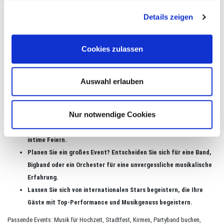
Dinnermusik & Klassik:
Für elegantere und festliche Anlässe.
Details zeigen
Blasmusik & Dixieland:
Für Frühschoppen oder fröhliche Eröffnungen.
Rocktheater & Showbands:
Kombinieren Musik mit Comedy und
Cookies zulassen
Unterhaltung.
Buchen Sie Künstler für Ihre Veranstaltung
Auswahl erlauben
Wir helfen Ihnen dabei, die perfekte musikalische Begleitung für Ihre
Veranstaltung zu finden. Ob Sie eine regionale Band oder internationale Stars
buchen möchten, wir bieten Ihnen maßgeschneiderte Lösungen für jedes Event.
Nur notwendige Cookies
Buchen Sie einen Alleinunterhalter, ein Duo oder Trio für kleinere,
intime Feiern.
Planen Sie ein großes Event? Entscheiden Sie sich für eine Band,
Bigband oder ein Orchester für eine unvergessliche musikalische
Erfahrung.
Lassen Sie sich von internationalen Stars begeistern, die Ihre
Gäste mit Top-Performance und Musikgenuss begeistern.
Passende Events: Musik für Hochzeit, Stadtfest, Kirmes, Partyband buchen,