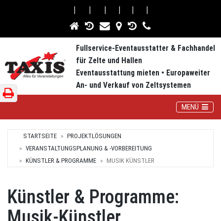
⎮
⎮
⎮
⎮
⎮
⎮
Fullservice-Eventausstatter & Fachhandel
für Zelte und Hallen
Eventausstattung mieten • Europaweiter
An- und Verkauf von Zeltsystemen
Toggle Navig
MENÜ
STARTSEITE
PROJEKTLÖSUNGEN
VERANSTALTUNGSPLANUNG & -VORBEREITUNG
KÜNSTLER & PROGRAMME
MUSIK KÜNSTLER
Künstler & Programme:
Musik-Künstler