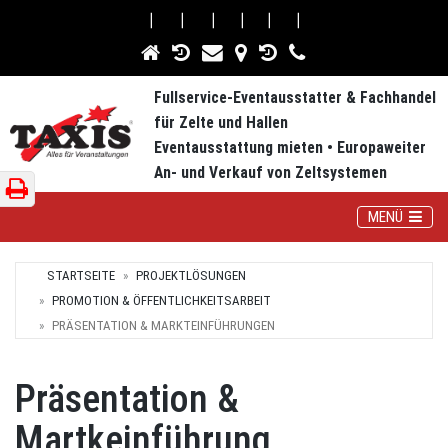
⎮
⎮
⎮
⎮
⎮
⎮
Fullservice-Eventausstatter & Fachhandel
für Zelte und Hallen
Eventausstattung mieten • Europaweiter
An- und Verkauf von Zeltsystemen
Toggle Navig
MENÜ
STARTSEITE
PROJEKTLÖSUNGEN
PROMOTION & ÖFFENTLICHKEITSARBEIT
PRÄSENTATION & MARKTEINFÜHRUNGEN
Präsentation &
Martkeinführung