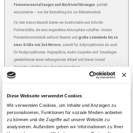
Firmenveranstaltungen und Markteinführungen ⁣
perfekt
auszustatten – von der Bestuhlung bis zur Bühnentechnik.
Für den Indoor-Bereich bieten wir komfortable und stilvolle
Polsterstühle, die eine angenehme Atmosphäre schaffen. Unsere
Präsentationstechnik umfasst Beamer und
große Leinwände bis zu
einer Größe von 3x4 Metern
, sowohl für Aufprojektionen als auch
für Rückprojektionen. Regieplätze, Audio-Zuspieler und Tonanlagen
gewährleisten einen reibungslosen Ablauf und klaren Sound.
Teppiche schaffen eine elegante Umgebung.
Im Außenbereich stehen Traversenbühnen mit Dach im Mittelpunkt,
die eine geschützte Bühne für Markteinführungen im Freien bieten.
Diese Webseite verwendet Cookies
Diese geben nicht nur Schutz vor Witterungseinflüssen, sondern
Wir verwenden Cookies, um Inhalte und Anzeigen zu
verleihen Ihrer Präsentation auch eine imposante Note. Zusätzlich
personalisieren, Funktionen für soziale Medien anbieten
stellen wir hochwertige Präsentationstücher zur Verfügung, die Ihre
zu können und die Zugriffe auf unsere Website zu
Produkte bis zur Enthüllung verbergen. Von Tellern und Besteck bis
analysieren. Außerdem geben wir Informationen zu Ihrer
zu Showeinlagen und Bühnen für Präsentationen bieten wir eine