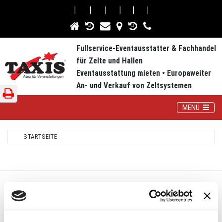
⎮
⎮
⎮
⎮
⎮
⎮
Fullservice-Eventausstatter & Fachhandel
für Zelte und Hallen
Eventausstattung mieten • Europaweiter
An- und Verkauf von Zeltsystemen
Toggle Navig
MENÜ
STARTSEITE
UNTERNEHMEN
Kontakt & Anfahrt