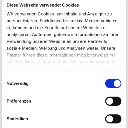
Google Route zu uns
Diese Webseite verwendet Cookies
Checklisten (PDF)
Wir verwenden Cookies, um Inhalte und Anzeigen zu
Firmenvorstellung
personalisieren, Funktionen für soziale Medien anbieten
Unser Team
zu können und die Zugriffe auf unsere Website zu
Gästebuch
analysieren. Außerdem geben wir Informationen zu Ihrer
Verwendung unserer Website an unsere Partner für
Google Bewertungen
soziale Medien, Werbung und Analysen weiter. Unsere
Bewerten Sie uns
Partner führen diese Informationen möglicherweise mit
Stellenangebote
weiteren Daten zusammen, die Sie ihnen bereitgestellt
Downloads
haben oder die sie im Rahmen Ihrer Nutzung der Dienste
gesammelt haben.
Seminare (Login)
Einwilligungsauswahl
Notwendig
Gebrauchte Zelte Hallen Webseite
RECHTLICHES
Präferenzen
Referenzen & Projekte
Presseberichte
Statistiken
Wir sagen Danke