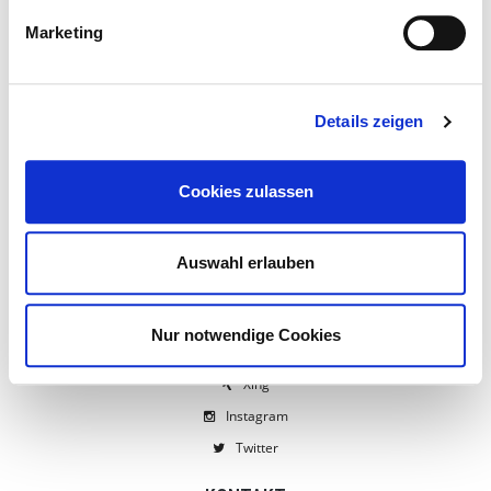
EFRE-Förderung
Marketing
AGB
Widerrufsbelehrung
Spezielle Mietbedingungen
Details zeigen
Personal- & Transportkosten
Pflegehinweise Hussen & Tischwäsche
Cookies zulassen
Datenschutz / Disclaimer
Cookie Richtlinie
Auswahl erlauben
Impressum
NETZWERKE
Nur notwendige Cookies
Facebook
Xing
Instagram
Twitter