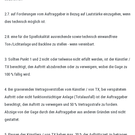
2.7. auf Forderungen vom Auftraggeber in Bezug auf Lautstärke einzugehen, wenn
dies technisch möglich ist.
2.8. eine für die Spiellokalität ausreichende sowie technisch einwandfreie
Ton-/Lichtanlage und
Backline
zu stellen
-
wenn vereinbart.
3. Sollten
Punkt
1 und 2 nicht oder teilweise nicht erfüllt werden, ist der Künstler /
TX berechtigt, den Auftritt abzubrechen oder zu verweigern, wobei die Gage zu
100 % fällig wird.
4. Bei gravierenden Vertragsverstößen vom Künstler / von TX, bei verspätetem
Auftritt oder nicht funktionstüchtiger Anlage (Totalausfall) ist der Auftraggeber
berechtigt, den Auftritt zu verweigern und
50 %
Vertragsstrafe zu fordern.
Abzüge von der Gage durch den Auftraggeber aus anderen Gründen sind nicht
gestattet.
5. Pausen des Künstlers /
von TX
haben max.
20 %
der Auftrittszeit zu betragen.