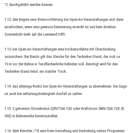
°C durchgeführt werden können.
1.12. den Beginn eine Videovorführung bei
Open-Air-Veranstaltungen
erst dann
anzufordern, wenn eine gewisse Dämmerung erreicht ist und kein direktes
Sonnenlicht mehr auf die Leinwand trifft.
1.13. bei
Open-Air-Veranstaltungen
eine trockene Bühne mit Überdachung
zuzusichern. Bei Bands gilt das Gleiche für den Techniker-Stand, der sich ca.
15 m vor der Bühne in Tanzflächenhöhe befinden soll. Benötigt wird für den
Techniker-Stand mind. ein stabiler Tisch.
1.14. das alleinige Risiko bei
Open-Air-Veranstaltungen
zu übernehmen. Die Gage
ist auch bei witterungsbedingtem Ausfall zu zahlen.
1.15. 2 getrennte Stromkreise 220V716
A CEE oder
Kraftstrom 380V/32
A CEE
(lt.
VDE) in Bühnennähe bereitzustellen.
1.16. dem Künstler /TX eine freie Gestaltung und Darbietung seines Programms