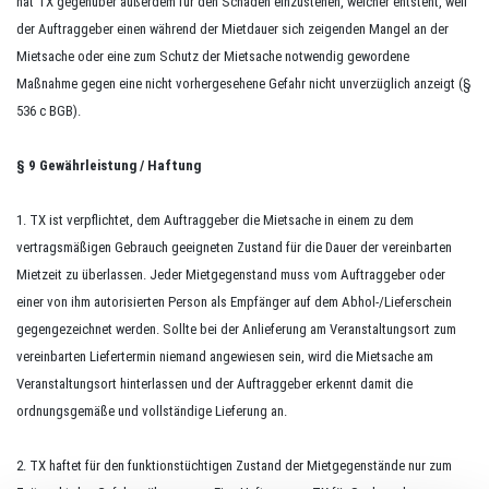
hat TX gegenüber außerdem für den Schaden einzustehen, welcher entsteht, weil
der Auftraggeber einen während der Mietdauer sich zeigenden Mangel an der
Mietsache oder eine zum Schutz der Mietsache notwendig gewordene
Maßnahme gegen eine nicht vorhergesehene Gefahr nicht unverzüglich anzeigt (§
536 c BGB).
§ 9 Gewährleistung / Haftung
1. TX ist verpflichtet, dem Auftraggeber die Mietsache in einem zu dem
vertragsmäßigen Gebrauch geeigneten Zustand für die Dauer der vereinbarten
Mietzeit zu überlassen. Jeder Mietgegenstand muss vom Auftraggeber oder
einer von ihm autorisierten Person als Empfänger auf dem Abhol-/Lieferschein
gegengezeichnet werden. Sollte bei der Anlieferung am Veranstaltungsort zum
vereinbarten Liefertermin niemand angewiesen sein, wird die Mietsache am
Veranstaltungsort hinterlassen und der Auftraggeber erkennt damit die
ordnungsgemäße und vollständige Lieferung an.
2. TX haftet für den funktionstüchtigen Zustand der Mietgegenstände nur zum