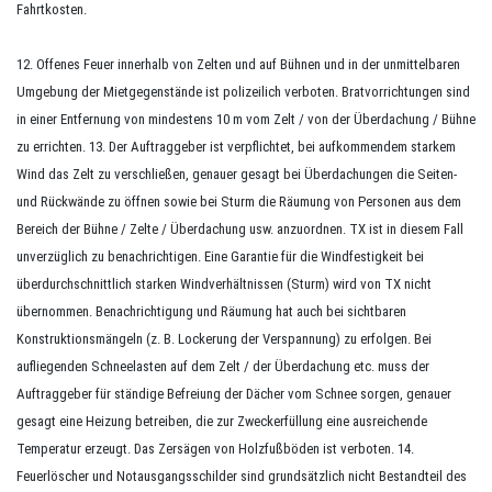
Fahrtkosten.
12. Offenes Feuer innerhalb von Zelten und auf Bühnen und in der unmittelbaren
Umgebung der Mietgegenstände ist polizeilich verboten. Bratvorrichtungen sind
in einer Entfernung von mindestens 10 m vom Zelt / von der Überdachung / Bühne
zu errichten. 13. Der Auftraggeber ist verpflichtet, bei aufkommendem starkem
Wind das Zelt zu verschließen, genauer gesagt bei Überdachungen die Seiten-
und Rückwände zu öffnen sowie bei Sturm die Räumung von Personen aus dem
Bereich der Bühne / Zelte / Überdachung usw. anzuordnen. TX ist in diesem Fall
unverzüglich zu benachrichtigen. Eine Garantie für die Windfestigkeit bei
überdurchschnittlich starken Windverhältnissen (Sturm) wird von TX nicht
übernommen. Benachrichtigung und Räumung hat auch bei sichtbaren
Konstruktionsmängeln (z. B. Lockerung der Verspannung) zu erfolgen. Bei
aufliegenden Schneelasten auf dem Zelt / der Überdachung etc. muss der
Auftraggeber für ständige Befreiung der Dächer vom Schnee sorgen, genauer
gesagt eine Heizung betreiben, die zur Zweckerfüllung eine ausreichende
Temperatur erzeugt. Das Zersägen von Holzfußböden ist verboten. 14.
Feuerlöscher und Notausgangsschilder sind grundsätzlich nicht Bestandteil des