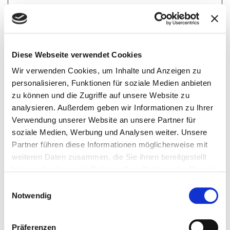
uw-tunings-
cdn.userway.or
Wird verwendet, um die
Beständig
checksum
g
Einstellungen für das
Accessibility-Widget der
Website zu speichern. Dies
Diese Webseite verwendet Cookies
hilft Menschen mit z. B.
Wir verwenden Cookies, um Inhalte und Anzeigen zu
Sehbehinderungen, sich auf
personalisieren, Funktionen für soziale Medien anbieten
der Website
zu können und die Zugriffe auf unsere Website zu
zurechtzufinden.
analysieren. Außerdem geben wir Informationen zu Ihrer
Verwendung unserer Website an unsere Partner für
uw-uid
cdn.userway.or
Wird verwendet, um die
Beständig
soziale Medien, Werbung und Analysen weiter. Unsere
g
Einstellungen für das
Partner führen diese Informationen möglicherweise mit
Accessibility-Widget der
weiteren Daten zusammen, die Sie ihnen bereitgestellt
Website zu speichern. Dies
haben oder die sie im Rahmen Ihrer Nutzung der Dienste
hilft Menschen mit z. B.
gesammelt haben.
Einwilligungsauswahl
Sehbehinderungen, sich auf
Notwendig
der Website
zurechtzufinden.
Präferenzen