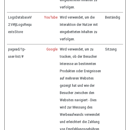
verfolgen.
LogsDatabaseV
YouTube
Wird verwendet, um die
Beständig
2:V#||LogsRequ
Interaktion der Nutzer mit
estsStore
eingebetteten Inhalten zu
verfolgen.
pagead/1p-
Google
Wird verwendet, um zu
Sitzung
user-list/#
tracken, ob der Besucher
Interesse an bestimmten
Produkten oder Ereignissen
auf mehreren Websites
gezeigt hat und wie der
Besucher zwischen den
Websites navigiert - Dies
wird zur Messung des
Werbeaufwands verwendet
und erleichtert die Zahlung
von Empfehlungsgebühren