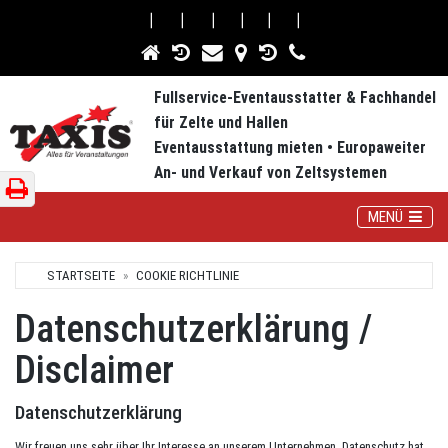
⎮
⎮
⎮
⎮
⎮
⎮
Fullservice-Eventausstatter & Fachhandel
für Zelte und Hallen
Eventausstattung mieten • Europaweiter
An- und Verkauf von Zeltsystemen
Toggle Navig
MENÜ
STARTSEITE
COOKIE RICHTLINIE
Datenschutzerklärung /
Disclaimer
Datenschutzerklärung
Wir freuen uns sehr über Ihr Interesse an unserem Unternehmen. Datenschutz hat